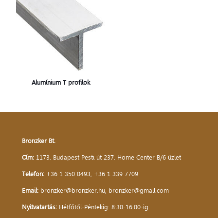
Alumínium T profilok
Bronzker Bt.
Cím:
1173. Budapest Pesti út 237. Home Center B/6 üzlet
Telefon:
+36 1 350 0493
,
+36 1 339 7709
Email:
bronzker@bronzker.hu
,
bronzker@gmail.com
Nyitvatartás:
Hétfőtől-Péntekig: 8:30-16:00-ig