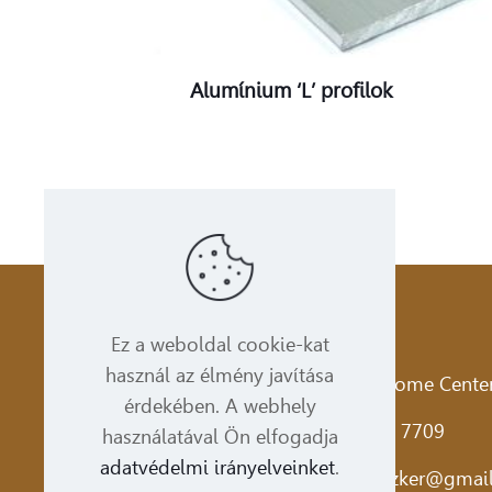
Alumínium ‘L’ profilok
Bronzker Bt.
Ez a weboldal cookie-kat
használ az élmény javítása
Cím:
1173. Budapest Pesti út 237. Home Center
érdekében. A webhely
Telefon:
+36 1 350 0493
,
+36 1 339 7709
használatával Ön elfogadja
adatvédelmi irányelveinket
.
Email:
bronzker@bronzker.hu
,
bronzker@gmai