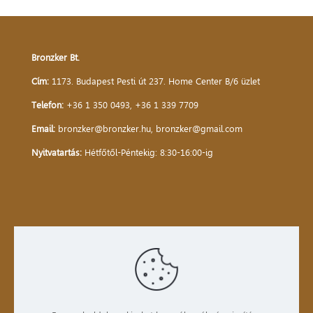
Bronzker Bt.
Cím:
1173. Budapest Pesti út 237. Home Center B/6 üzlet
Telefon:
+36 1 350 0493
,
+36 1 339 7709
Email:
bronzker@bronzker.hu
,
bronzker@gmail.com
Nyitvatartás:
Hétfőtől-Péntekig: 8:30-16:00-ig
Kezdőlap
Bemutatkozás
Termékek