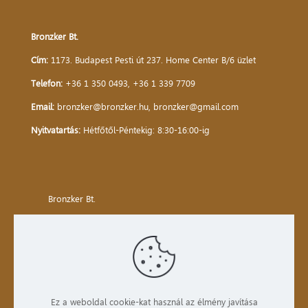
Bronzker Bt.
Cím:
1173. Budapest Pesti út 237. Home Center B/6 üzlet
Telefon:
+36 1 350 0493
,
+36 1 339 7709
Email:
bronzker@bronzker.hu
,
bronzker@gmail.com
Nyitvatartás:
Hétfőtől-Péntekig: 8:30-16:00-ig
Bronzker Bt.
Kezdőlap
Bemutatkozás
Termékek
Ez a weboldal cookie-kat használ az élmény javítása