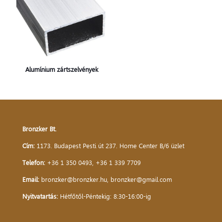
Alumínium zártszelvények
Bronzker Bt.
Cím:
1173. Budapest Pesti út 237. Home Center B/6 üzlet
Telefon:
+36 1 350 0493
,
+36 1 339 7709
Email:
bronzker@bronzker.hu
,
bronzker@gmail.com
Nyitvatartás:
Hétfőtől-Péntekig: 8:30-16:00-ig