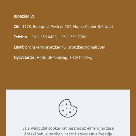
Bronzker Bt.
Cím:
1173. Budapest Pesti út 237. Home Center B/6 üzlet
Telefon:
+36 1 350 0493
,
+36 1 339 7709
Email:
bronzker@bronzker.hu
,
bronzker@gmail.com
Nyitvatartás:
Hétfőtől-Péntekig: 8:30-16:00-ig
Kezdőlap
Bemutatkozás
Termékek
Ez a weboldal cookie-kat használ az élmény javítása
érdekében. A webhely használatával Ön elfogadja