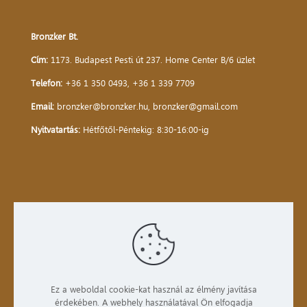
Bronzker Bt.
Cím:
1173. Budapest Pesti út 237. Home Center B/6 üzlet
Telefon:
+36 1 350 0493
,
+36 1 339 7709
Email:
bronzker@bronzker.hu
,
bronzker@gmail.com
Nyitvatartás:
Hétfőtől-Péntekig: 8:30-16:00-ig
Kezdőlap
Bemutatkozás
Termékek
Ez a weboldal cookie-kat használ az élmény javítása
érdekében. A webhely használatával Ön elfogadja