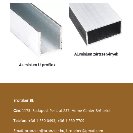
Alumínium zártszelvények
Alumínium U profilok
Bronzker Bt.
Cím:
1173. Budapest Pesti út 237. Home Center B/6 üzlet
Telefon:
+36 1 350 0493
,
+36 1 339 7709
Email:
bronzker@bronzker.hu
,
bronzker@gmail.com