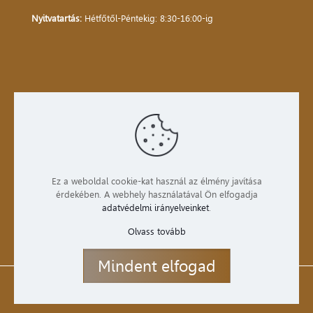
Nyitvatartás:
Hétfőtől-Péntekig: 8:30-16:00-ig
Kezdőlap
Bemutatkozás
Termékek
Ez a weboldal cookie-kat használ az élmény javítása
érdekében. A webhely használatával Ön elfogadja
Szolgáltatások
adatvédelmi irányelveinket
.
Kapcsolat
Olvass tovább
Mindent elfogad
WEB and SEO Kft.
2023
Adatvédelmi tájékoztató