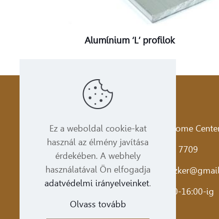
Alumínium ‘L’ profilok
Bronzker Bt.
Cím:
1173. Budapest Pesti út 237. Home Center
Ez a weboldal cookie-kat
használ az élmény javítása
Telefon:
+36 1 350 0493
,
+36 1 339 7709
érdekében. A webhely
használatával Ön elfogadja
Email:
bronzker@bronzker.hu
,
bronzker@gmai
adatvédelmi irányelveinket
.
Nyitvatartás:
Hétfőtől-Péntekig: 8:30-16:00-ig
Olvass tovább