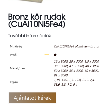
Bronz kör rudak
(CuAl10Ni5Fe4)
További információk
Minőség
CuAL10Ni5Fe4 aluminium bronz
Profil
●
16 x 3000
,
20 x 3000
,
3,5 x 3000
,
30 x 3000
,
4,5 x 3000
,
40 x 3000
,
Méret/mm
50 x 3000
,
55 x 3000
,
60 x 3000
,
81 x 3000
1,19
,
1,47
,
1,5
,
17,8
,
2,12
,
2,4
,
Kg/m
38,6
,
5,3
,
7,2
,
9,4
Ajánlatot kérek