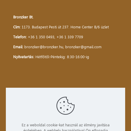
Bronzker Bt.
Cím:
1173. Budapest Pesti út 237. Home Center B/6 üzlet
Telefon:
+36 1 350 0493
,
+36 1 339 7709
Email:
bronzker@bronzker.hu
,
bronzker@gmail.com
Nyitvatartás:
Hétfőtől-Péntekig: 8:30-16:00-ig
Kezdőlap
Bemutatkozás
Termékek
Ez a weboldal cookie-kat használ az élmény javítása
érdekében. A webhely használatával Ön elfogadja