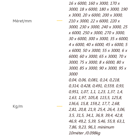
16 x 6000
,
160 x 3000
,
170 x
3000
,
18 x 6000
,
180 x 3000
,
190
x 3000
,
20 x 6000
,
200 x 3000
,
Méret/mm
210 x 3000
,
22 x 6000
,
220 x
3000
,
230 x 3000
,
240 x 3000
,
25
x 6000
,
250 x 3000
,
270 x 3000
,
30 x 6000
,
300 x 3000
,
35 x 6000
,
4 x 6000
,
40 x 6000
,
45 x 6000
,
5
x 6000
,
50 x 3000
,
55 x 3000
,
6 x
6000
,
60 x 3000
,
65 x 3000
,
70 x
3000
,
75 x 3000
,
8 x 6000
,
80 x
3000
,
85 x 3000
,
90 x 3000
,
95 x
3000
0,04
,
0,06
,
0,081
,
0,14
,
0,218
,
0,314
,
0,428
,
0,491
,
0,559
,
0,93
,
0,951
,
1,07
,
1,1
,
1,23
,
1,37
,
1,4
,
1,63
,
1,97
,
105,8
,
115,5
,
125,8
,
136,6
,
15,8
,
159,2
,
17,7
,
2,68
,
Kg/m
2,81
,
20,8
,
21,9
,
25,4
,
26,4
,
3,06
,
3,5
,
31,5
,
34,1
,
36,9
,
39,4
,
42,8
,
46,9
,
49,2
,
5,39
,
5,46
,
55,9
,
63,1
,
7,86
,
9,23
,
96,3
,
minimum
10méter /0.098kg