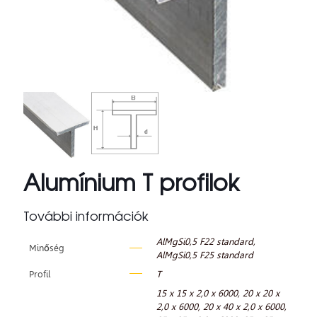
Alumínium T profilok
További információk
AlMgSi0,5 F22 standard
,
Minőség
AlMgSi0,5 F25 standard
Profil
T
15 x 15 x 2,0 x 6000
,
20 x 20 x
2,0 x 6000
,
20 x 40 x 2,0 x 6000
,