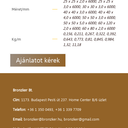
25 x 25 x 2,0 x 6000
,
25 x 25 x
3,0 x 6000
,
30 x 30 x 3,0 x 6000
,
Méret/mm
40 x 40 x 3,0 x 6000
,
40 x 40 x
4,0 x 6000
,
50 x 50 x 3,0 x 6000
,
50 x 50 x 5,0 x 6000
,
60 x 120 x
2,0 x 6000
,
60 x 80 x 2,0 x 6000
0,156
,
0,211
,
0,267
,
0,322
,
0,392
,
Kg/m
0,643
,
0,773
,
0,81
,
0,845
,
0,984
,
1,32
,
11,18
Ajánlatot kérek
Bronzker Bt.
Cím:
1173. Budapest Pesti út 237. Home Center B/6 üzlet
Telefon:
+36 1 350 0493
,
+36 1 339 7709
Email:
bronzker@bronzker.hu
,
bronzker@gmail.com